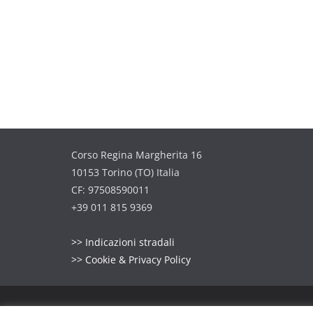
Corso Regina Margherita 16
10153 Torino (TO) Italia
CF: 97508590011
+39 011 815 9369
>> Indicazioni stradali
>> Cookie & Privacy Policy
Copyright © 2026
A.N.P.d'I. Sezione di TORINO
. Tutt