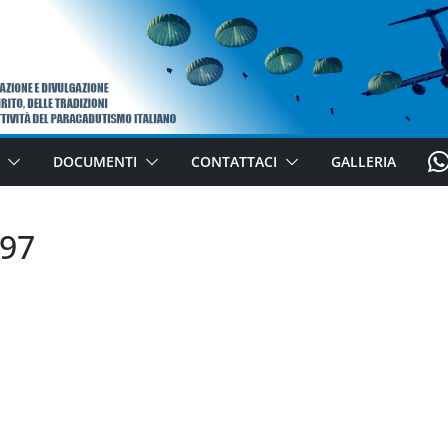
W
DOCUMENTI
CONTATTACI
GALLERIA
H
A
97
T
S
A
P
P