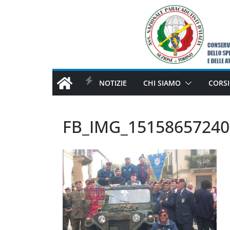
Salta
al
contenuto
NOTIZIE
CHI SIAMO
CORSI
FB_IMG_15158657240