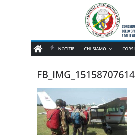
Salta
al
contenuto
NOTIZIE
CHI SIAMO
CORSI
FB_IMG_15158707614