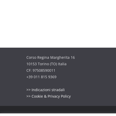
Corso Regina Margherita 16
10153 Torino (TO) Italia
CF: 97508590011
+39 011 815 9369
>> Indicazioni stradali
>> Cookie & Privacy Policy
Copyright © 2026
A.N.P.d'I. Sezione di TORINO
. Tutt