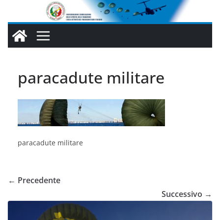
Salta
al
contenuto
paracadute militare
paracadute militare
← Precedente
Successivo →