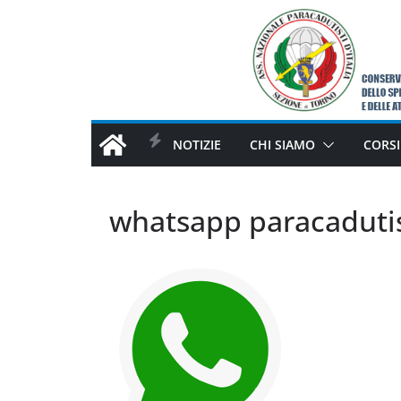
Salta
al
contenuto
NOTIZIE
CHI SIAMO
CORSI
whatsapp paracadutis