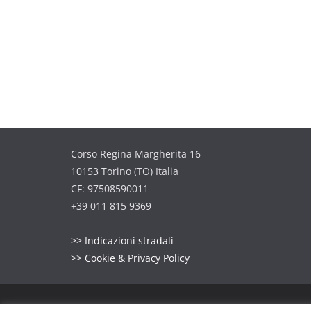
Corso Regina Margherita 16
10153 Torino (TO) Italia
CF: 97508590011
+39 011 815 9369
>> Indicazioni stradali
>> Cookie & Privacy Policy
Copyright © 2026
A.N.P.d'I. Sezione di TORINO
. Tutt