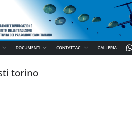
W
DOCUMENTI
CONTATTACI
GALLERIA
H
A
ti torino
T
S
A
P
P